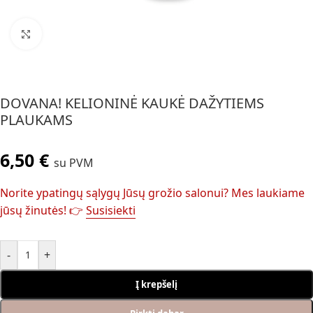
Spustelėkite, jei norite padidinti
DOVANA! KELIONINĖ KAUKĖ DAŽYTIEMS
PLAUKAMS
6,50
€
su PVM
Norite ypatingų sąlygų Jūsų grožio salonui? Mes laukiame
jūsų žinutės! 👉
Susisiekti
-
+
Į krepšelį