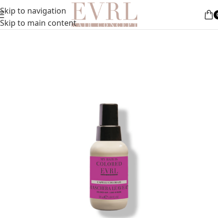
Nemokamas pristatymas nuo 50 Eur
Skip to navigation
roduktai
»
DOVANA! Kelioninė kaukė dažytiems plaukams
Skip to main content