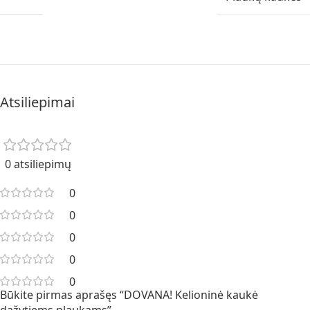
Atsiliepimai
0 atsiliepimų
0
0
0
0
0
Būkite pirmas aprašęs “DOVANA! Kelioninė kaukė