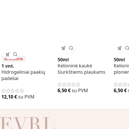
50ml
50ml
IŠPARDUOTA
Kelioninė kaukė
Kelion
1 vnt.
Hidrogeliniai paakių
šiurkštiems plaukams
plonie
padeliai
6,50
€
su PVM
6,50
€
12,10
€
su PVM