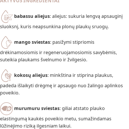
AKTYVŪS INGREDIENTAI
babassu aliejus
: aliejus: sukuria lengvą apsauginį
sluoksnį, kuris neapsunkina plonų plaukų sruogų.
mango sviestas
: pasižymi stipriomis
drėkinamosiomis ir regeneruojamosiomis savybėmis,
suteikia plaukams švelnumo ir žvilgesio.
kokosų aliejus
: minkština ir stiprina plaukus,
padeda išlaikyti drėgmę ir apsaugo nuo žalingo aplinkos
poveikio.
murumuru sviestas
: giliai atstato plauko
elastingumą kaukės poveikio metu, sumažindamas
lūžinėjimo riziką ilgesniam laikui.