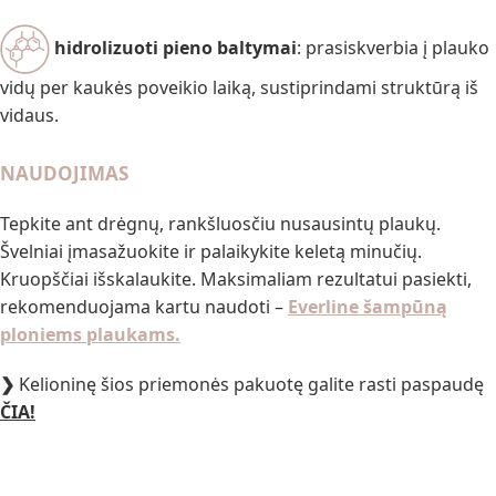
hidrolizuoti pieno baltymai
: prasiskverbia į plauko
vidų per kaukės poveikio laiką, sustiprindami struktūrą iš
vidaus.
NAUDOJIMAS
Tepkite ant drėgnų, rankšluosčiu nusausintų plaukų.
Švelniai įmasažuokite ir palaikykite keletą minučių.
Kruopščiai išskalaukite. Maksimaliam rezultatui pasiekti,
rekomenduojama kartu naudoti –
Everline šampūną
ploniems plaukams.
❯
Kelioninę šios priemonės pakuotę galite rasti paspaudę
ČIA!