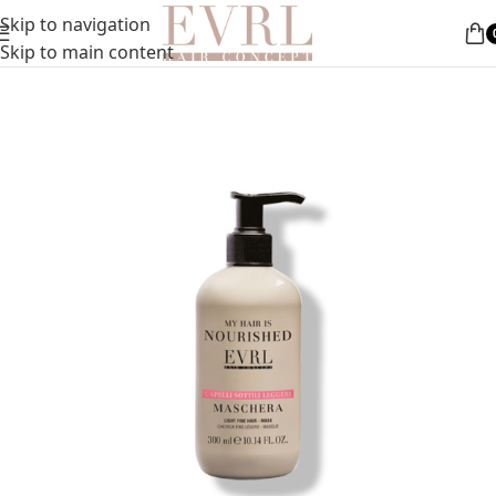
Nemokamas pristatymas nuo 50 Eur
Skip to navigation
Pradžia
»
Plaukų priežiūra
»
Kaukė ploniems plaukams
Skip to main content