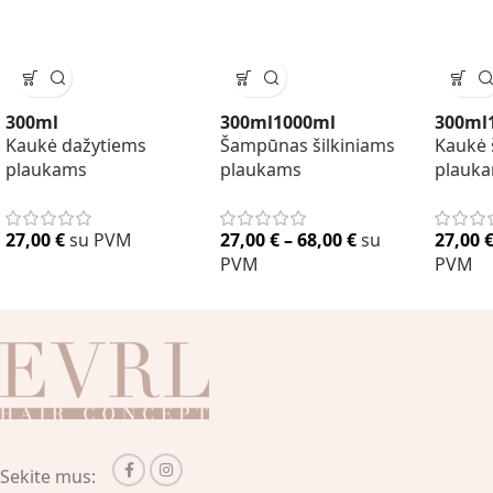
300ml
300ml
1000ml
300ml
Kaukė dažytiems
Šampūnas šilkiniams
Kaukė 
plaukams
plaukams
plauk
27,00
€
su PVM
27,00
€
–
68,00
€
su
27,00
PVM
PVM
Sekite mus: