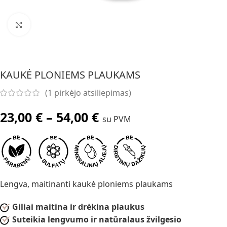
Spustelėkite, jei norite padidinti
KAUKĖ PLONIEMS PLAUKAMS
(
1
pirkėjo atsiliepimas)
23,00
€
–
54,00
€
su PVM
Lengva, maitinanti kaukė ploniems plaukams
Giliai maitina ir drėkina plaukus
Suteikia lengvumo ir natūralaus žvilgesio