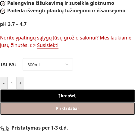
Palengvina iššukavimą ir suteikia glotnumo
Padeda išvengti plaukų lūžinėjimo ir išsausėjimo
pH 3.7 – 4.7
Norite ypatingų sąlygų Jūsų grožio salonui? Mes laukiame
jūsų žinutės! 👉
Susisiekti
TALPA
-
+
Į krepšelį
Pirkti dabar
Pristatymas per 1-3 d.d.