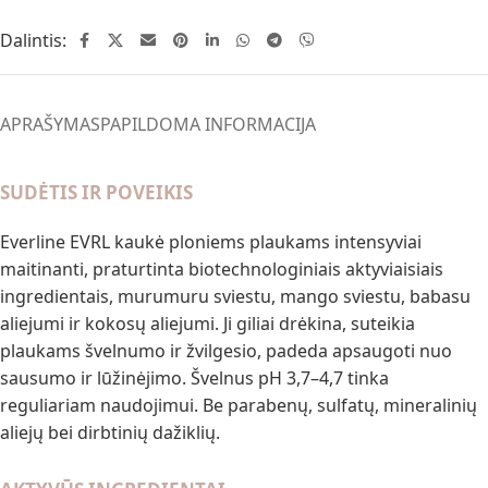
Dalintis:
APRAŠYMAS
PAPILDOMA INFORMACIJA
SUDĖTIS IR POVEIKIS
Everline EVRL kaukė ploniems plaukams intensyviai
maitinanti, praturtinta biotechnologiniais aktyviaisiais
ingredientais, murumuru sviestu, mango sviestu, babasu
aliejumi ir kokosų aliejumi. Ji giliai drėkina, suteikia
plaukams švelnumo ir žvilgesio, padeda apsaugoti nuo
sausumo ir lūžinėjimo. Švelnus pH 3,7–4,7 tinka
reguliariam naudojimui. Be parabenų, sulfatų, mineralinių
aliejų bei dirbtinių dažiklių.