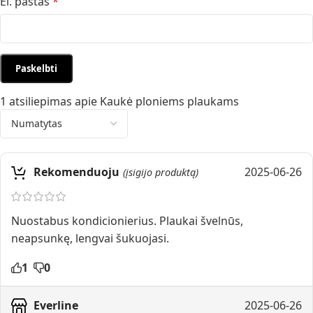
El. paštas
*
1 atsiliepimas apie
Kaukė ploniems plaukams
Rekomenduoju
2025-06-26
(įsigijo produktą)
Nuostabus kondicionierius. Plaukai švelnūs,
neapsunkę, lengvai šukuojasi.
1
0
Everline
2025-06-26