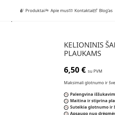
Nemokamas pristatymas nuo 50 Eur
Produktai
Apie mus
Kontaktai
Blog’as
niems plaukams
KELIONINIS Š
PLAUKAMS
6,50
€
su PVM
Maksimali glotnumo ir šv
Palengvina iššukavi
Maitina ir stiprina pl
Suteikia glotnumo ir
Apsaugo nuo drėgmės