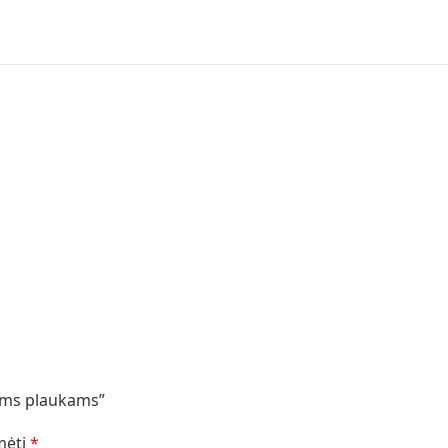
ems plaukams”
ymėti
*