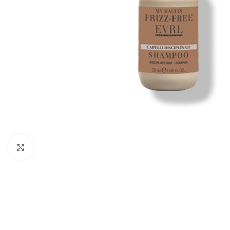
Spustelėkite, jei norite padidinti