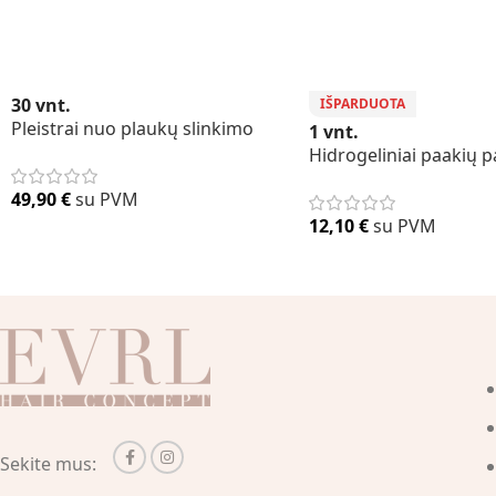
30 vnt.
IŠPARDUOTA
Pleistrai nuo plaukų slinkimo
1 vnt.
Hidrogeliniai paakių p
49,90
€
su PVM
12,10
€
su PVM
Sekite mus: