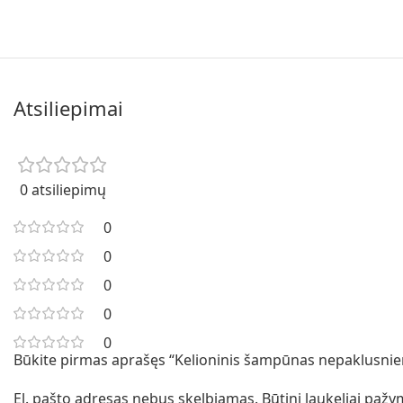
Atsiliepimai
0 atsiliepimų
0
0
0
0
0
Būkite pirmas aprašęs “Kelioninis šampūnas nepaklusni
El. pašto adresas nebus skelbiamas.
Būtini laukeliai paž