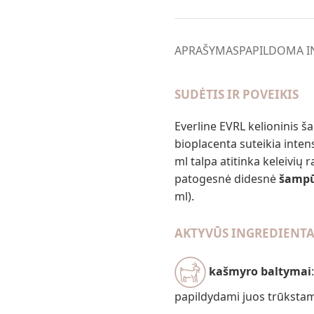
APRAŠYMAS
PAPILDOMA I
SUDĖTIS IR POVEIKIS
Everline EVRL kelioninis
bioplacenta suteikia inten
ml talpa atitinka keleivi
patogesnė didesnė
šampū
ml).
AKTYVŪS INGREDIENTA
kašmyro baltymai
papildydami juos trūksta