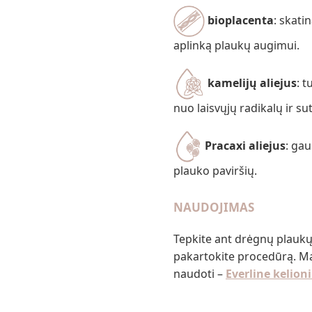
bioplacenta
: skati
aplinką plaukų augimui.
kamelijų aliejus
: 
nuo laisvųjų radikalų ir sut
Pracaxi aliejus
: gau
plauko paviršių.
NAUDOJIMAS
Tepkite ant drėgnų plaukų ir
pakartokite procedūrą. M
naudoti –
Everline kelio