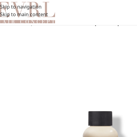
Skip to navigation
Skip to main content
Pradžia
»
Kiti produktai
»
Kelioninis šampūnas nepaklus