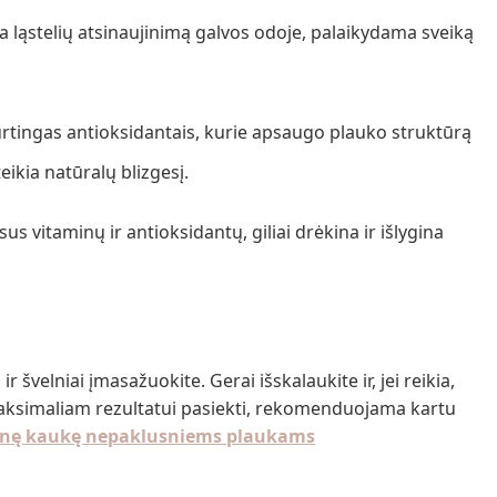
na ląstelių atsinaujinimą galvos odoje, palaikydama sveiką
turtingas antioksidantais, kurie apsaugo plauko struktūrą
eikia natūralų blizgesį.
sus vitaminų ir antioksidantų, giliai drėkina ir išlygina
 švelniai įmasažuokite. Gerai išskalaukite ir, jei reikia,
aksimaliam rezultatui pasiekti, rekomenduojama kartu
ninę kaukę nepaklusniems plaukams