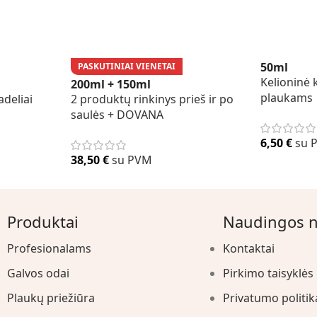
50ml
PASKUTINIAI VIENETAI
Kelioninė
200ml + 150ml
plaukams
adeliai
2 produktų rinkinys prieš ir po
saulės + DOVANA
6,50
€
su 
38,50
€
su PVM
Produktai
Naudingos 
Profesionalams
Kontaktai
Galvos odai
Pirkimo taisyklės
Plaukų priežiūra
Privatumo politik