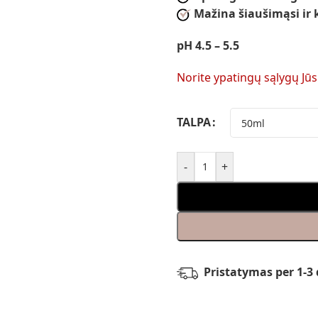
Mažina šiaušimąsi ir 
pH 4.5 – 5.5
Norite ypatingų sąlygų Jū
TALPA
-
+
Pristatymas per 1-3 