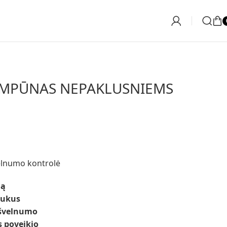
AMPŪNAS NEPAKLUSNIEMS
elnumo kontrolė
mą
aukus
 švelnumo
 poveikio