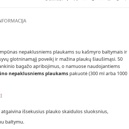
NFORMACIJA
 šampūnas nepaklusniems plaukams su kašmyro baltymais ir
syvų glotninamąjį poveikį ir mažina plaukų šiaušimąsi. 50
ų rankinio bagažo apribojimus, o namuose naudojantiems
no nepaklusniems plaukams
pakuotė (300 ml arba 1000
I
: atgaivina išsekusius plauko skaidulos sluoksnius,
mu baltymu.