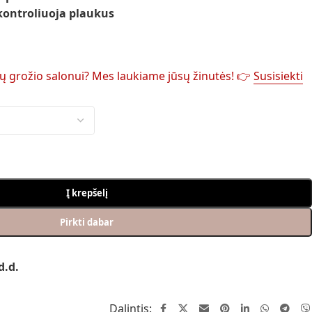
kontroliuoja plaukus
sų grožio salonui? Mes laukiame jūsų žinutės! 👉
Susisiekti
Į krepšelį
Pirkti dabar
d.d.
Dalintis: