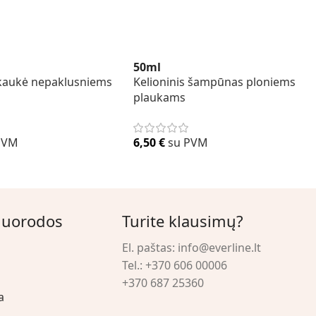
50ml
 kaukė nepaklusniems
Kelioninis šampūnas ploniems
plaukams
PVM
6,50
€
su PVM
nuorodos
Turite klausimų?
El. paštas:
info@everline.lt
Tel.:
+370 606 00006
+370 687 25360
a