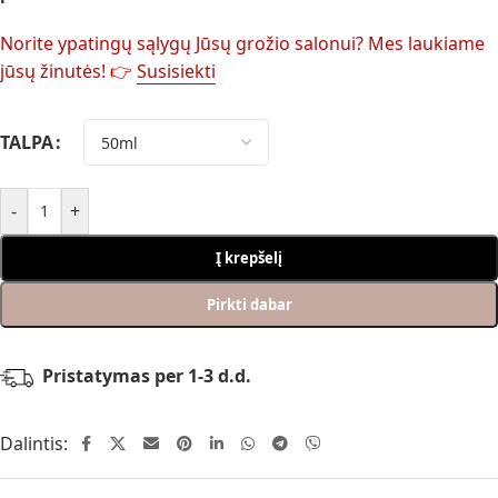
Norite ypatingų sąlygų Jūsų grožio salonui? Mes laukiame
jūsų žinutės! 👉
Susisiekti
TALPA
-
+
Į krepšelį
Pirkti dabar
Pristatymas per 1-3 d.d.
Dalintis: