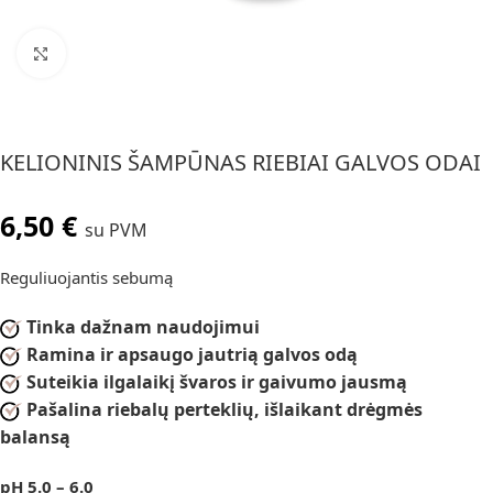
Spustelėkite, jei norite padidinti
KELIONINIS ŠAMPŪNAS RIEBIAI GALVOS ODAI
6,50
€
su PVM
Reguliuojantis sebumą
Tinka dažnam naudojimui
Ramina ir apsaugo jautrią galvos odą
Suteikia ilgalaikį švaros ir gaivumo jausmą
Pašalina riebalų perteklių, išlaikant drėgmės
balansą
pH 5.0 – 6.0