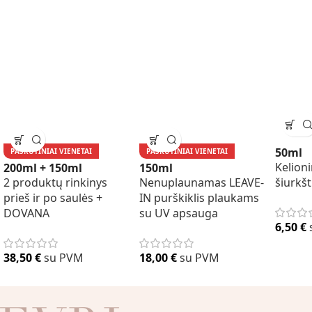
50ml
PASKUTINIAI VIENETAI
PASKUTINIAI VIENETAI
Kelion
200ml + 150ml
150ml
2 produktų rinkinys
Nenuplaunamas LEAVE-
šiurkš
prieš ir po saulės +
IN purškiklis plaukams
DOVANA
su UV apsauga
6,50
€
38,50
€
su PVM
18,00
€
su PVM