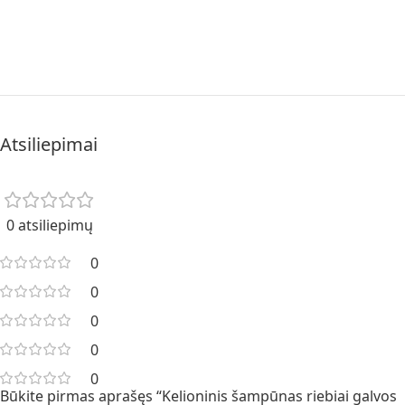
Atsiliepimai
0 atsiliepimų
0
0
0
0
0
Būkite pirmas aprašęs “Kelioninis šampūnas riebiai galvos