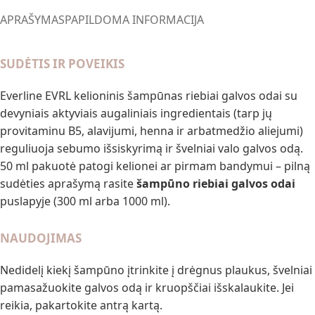
APRAŠYMAS
PAPILDOMA INFORMACIJA
SUDĖTIS IR POVEIKIS
Everline EVRL kelioninis šampūnas riebiai galvos odai su
devyniais aktyviais augaliniais ingredientais (tarp jų
provitaminu B5, alavijumi, henna ir arbatmedžio aliejumi)
reguliuoja sebumo išsiskyrimą ir švelniai valo galvos odą.
50 ml pakuotė patogi kelionei ar pirmam bandymui – pilną
sudėties aprašymą rasite
šampūno riebiai galvos odai
puslapyje (300 ml arba 1000 ml).
NAUDOJIMAS
Nedidelį kiekį šampūno įtrinkite į drėgnus plaukus, švelniai
pamasažuokite galvos odą ir kruopščiai išskalaukite. Jei
reikia, pakartokite antrą kartą.