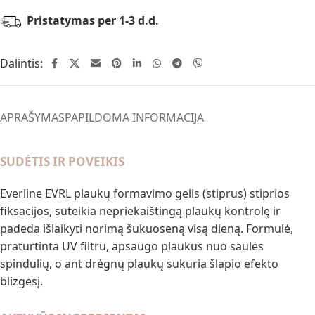
Pristatymas per 1-3 d.d.
Dalintis:
APRAŠYMAS
PAPILDOMA INFORMACIJA
SUDĖTIS IR POVEIKIS
Everline EVRL plaukų formavimo gelis (stiprus) stiprios
fiksacijos, suteikia nepriekaištingą plaukų kontrolę ir
padeda išlaikyti norimą šukuoseną visą dieną. Formulė,
praturtinta UV filtru, apsaugo plaukus nuo saulės
spindulių, o ant drėgnų plaukų sukuria šlapio efekto
blizgesį.