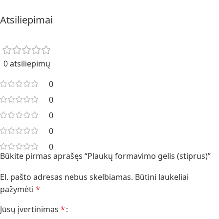
Atsiliepimai
0 atsiliepimų
0
0
0
0
0
Būkite pirmas aprašęs “Plaukų formavimo gelis (stiprus)”
El. pašto adresas nebus skelbiamas.
Būtini laukeliai
pažymėti
*
Jūsų įvertinimas
*