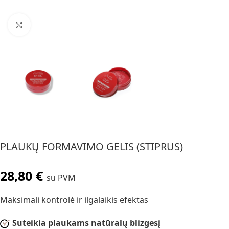
Spustelėkite, jei norite padidinti
PLAUKŲ FORMAVIMO GELIS (STIPRUS)
28,80
€
su PVM
Maksimali kontrolė ir ilgalaikis efektas
Suteikia plaukams natūralų blizgesį