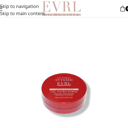
Nemokamas pristatymas nuo 50 Eur
Skip to navigation
a
»
Plaukų formavimas
»
Plaukų formavimo gelis (stiprus)
Skip to main content