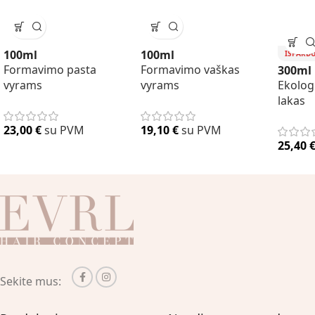
100ml
100ml
IŠPARD
Formavimo pasta
Formavimo vaškas
300ml
vyrams
vyrams
Ekolog
lakas
23,00
€
su PVM
19,10
€
su PVM
25,40
Sekite mus: