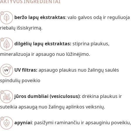
AKTYVŪS INGREDIENTAI
beržo lapų ekstraktas
: valo galvos odą ir reguliuoja
riebalų išsiskyrimą.
dilgėlių lapų ekstraktas:
stiprina plaukus,
mineralizuoja ir apsaugo nuo lūžinėjimo.
UV filtras:
apsaugo plaukus nuo žalingų saulės
spindulių poveikio
j
ūros dumbliai (vesiculosus)
: drėkina plaukus ir
suteikia apsaugą nuo žalingų aplinkos veiksnių.
apyniai
: pasižymi raminančiu ir apsauginiu poveikiu,