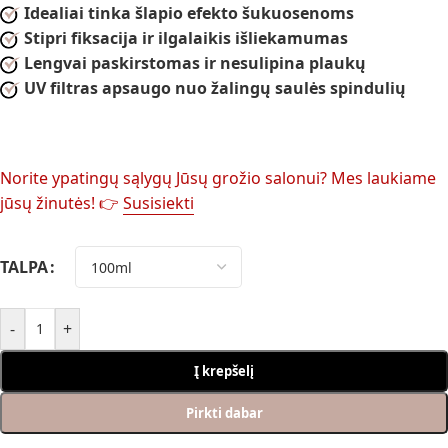
Idealiai tinka šlapio efekto šukuosenoms
Stipri fiksacija ir ilgalaikis išliekamumas
Lengvai paskirstomas ir nesulipina plaukų
UV filtras apsaugo nuo žalingų saulės spindulių
Norite ypatingų sąlygų Jūsų grožio salonui? Mes laukiame
jūsų žinutės! 👉
Susisiekti
TALPA
-
+
Į krepšelį
Pirkti dabar